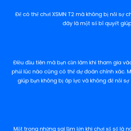
Để có thể chơi XSMN T2 mà không bị nỗi sợ chi
đây là một số bí quyết giú
Điều đầu tiên mà bạn cần làm khi tham gia vào
phải lúc nào cũng có thể dự đoán chính xác. Mỗ
giúp bạn không bị áp lực và không để nỗi sợ c
Một trong những sai lầm lớn khi chơi xổ số là 