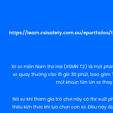
https://learn.csisafety.com.au/eportf
Xổ số miền Nam thứ Hai (XSMN T2) là một phần 
sẽ quay thưởng vào 16 giờ 30 phút, bao gồm T
một khoản tiền lớn sẽ thay
Nỗi sợ khi tham gia trò chơi này có thể xuất 
thiếu kiến thức khi lựa chọn con số. Điều này