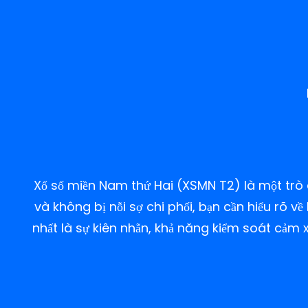
Xổ số miền Nam thứ Hai (XSMN T2) là một trò ch
và không bị nỗi sợ chi phối, bạn cần hiểu rõ về
nhất là sự kiên nhẫn, khả năng kiểm soát cảm 