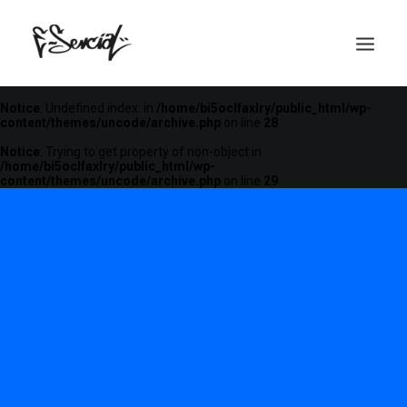
Notice
: Undefined index: in
/home/bi5oclfaxlry/public_html/wp-
content/themes/uncode/archive.php
on line
28
Home
Notice
: Trying to get property of non-object in
Historia
/home/bi5oclfaxlry/public_html/wp-
content/themes/uncode/archive.php
on line
29