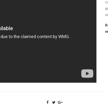
c
g
u
R
m