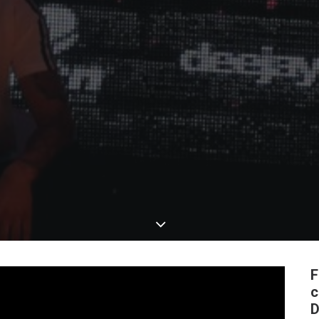
F
c
D