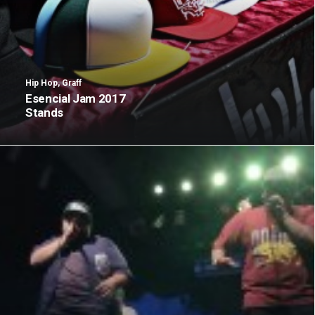
Hip Hop
,
Graff
Esencial Jam 2017
Stands